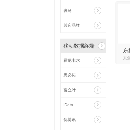
斑马
其它品牌
移动数据终端
霍尼韦尔
思必拓
富立叶
iData
优博讯