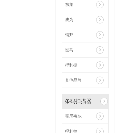
东集
成为
销邦
斑马
得利捷
其他品牌
条码扫描器
霍尼韦尔
得利捷