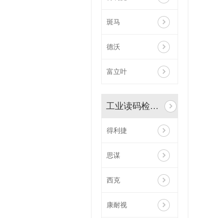
斑马
德沃
富立叶
工业读码检测设备
得利捷
思谋
西克
康耐视