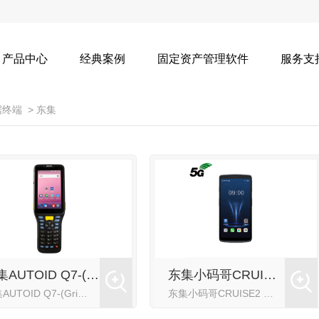
产品中心
经典案例
固定资产管理软件
服务支
据终端
>
东集
东集AUTOID Q7-(Grip) 仓储物流手持PDA
东集小码哥CRUISE2 5G手持终端PDA
东集AUTOID Q7-(Grip)是一款专为供应链仓储应用打造的安卓手持PDA手持终端，支持普通扫描及15米远距扫描。形态灵活，手柄拆装便捷，专为仓储内场设计。高性能，充分满足物流仓储内场、大型立体
东集小码哥CRUISE2 5G历经打磨，将5G速度与整机性能 融合，实现更稳定的连接、更低的时延与更大的容量，再次革新工作效率，适用于生产制造、公共事业、物流快递、零售电商等对低时延、大带宽要求高的