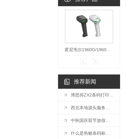
霍尼韦尔1960G/1960H/1960LI增强型二维码高密度DPM码扫描枪
推荐新闻
博思得ZX2条码打印机ZX3标签打印机触屏版工业级彩页
西北本地源头服务商｜条码识别+智能追溯+工业物联全场景落地
中秋国庆双节放假通知-西安艾创物联科技有限公司
什么是热敏条码标签打印机？