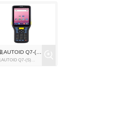
东集AUTOID Q7-(S)智能手持PDA 盘点机
东集AUTOID Q7-(S)手持PDA专注高频次、高强度内场扫描应用。轻巧便携，整机仅重300g，合理配重设计，避免“头重脚轻”。配备高品质4850mAh大容量电池，2~3小时快充，长续航，足以持续